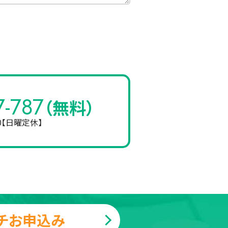
7-787
（無料）
00【日曜定休】
チお申込み